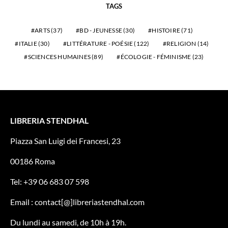
TAGS
ARTS
(37)
BD - JEUNESSE
(30)
HISTOIRE
(71)
ITALIE
(30)
LITTÉRATURE - POÉSIE
(122)
RELIGION
(14)
SCIENCES HUMAINES
(89)
ÉCOLOGIE - FÉMINISME
(23)
LIBRERIA STENDHAL
Piazza San Luigi dei Francesi, 23
00186 Roma
Tel: +39 06 683 07 598
Email : contact[@]libreriastendhal.com
Du lundi au samedi, de 10h à 19h.