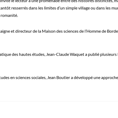
il invite le lecteur à une promenade entre des histoires distinctes
antôt resserrés dans les limites d’un simple village ou dans les mur
e romanité.
igne et directeur de la Maison des sciences de l’Homme de Bordeaux
atique des hautes études, Jean-Claude Waquet a publié plusieurs livr
 études en sciences sociales, Jean Boutier a développé une approc