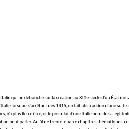
l’Italie qui ne débouche sur la création au XIXe siècle d’un État uni
l’Italie lorsque, s’arrêtant dès 1815, on fait abstraction d’une suit
s, n’a plus lieu d’être, et le postulat d’une Italie perd de sa légitim
ont on peut parler. Au fil de trente-quatre chapitres thématiques, ce l