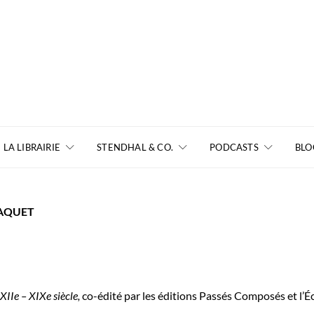
LA LIBRAIRIE
STENDHAL & CO.
PODCASTS
BLO
WAQUET
 XIIe – XIXe siècle,
co-édité par les éditions Passés Composés et l’É