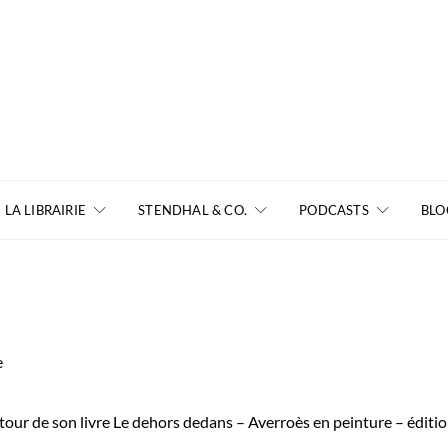
LA LIBRAIRIE
STENDHAL & CO.
PODCASTS
BLO
e
our de son livre Le dehors dedans – Averroès en peinture – éditi