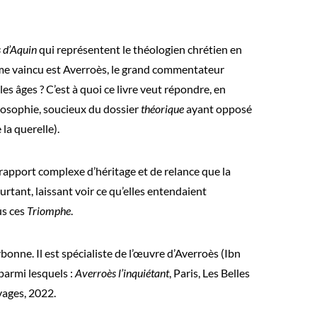
 d’Aquin
qui représentent le théologien chrétien en
mme vaincu est Averroès, le grand commentateur
les âges ? C’est à quoi ce livre veut répondre, en
hilosophie, soucieux du dossier
théorique
ayant opposé
la querelle).
rapport complexe d’héritage et de relance que la
rtant, laissant voir ce qu’elles entendaient
us ces
Triomphe
.
onne. Il est spécialiste de l’œuvre d’Averroès (Ibn
 parmi lesquels :
Averroès l’inquiétant
, Paris, Les Belles
ivages, 2022.