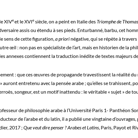
e
e
le XIV
et le XVI
siècle, on a peint en Italie des
Triomphe de Thomas
versaire assis ou étendu à ses pieds. Enturbanné, barbu, cet ho
 le sens de cette figuration,
a priori
négative, qui se répète à travers 
utre œil : non pas en spécialiste de l’art, mais en historien de la p
les annexes contiennent la traduction inédite de textes majeurs de 
ement : que ces œuvres de propagande travestissent la réalité du 
 auront entretenu avec la pensée arabe ; qu’elles se trahissent, pou
roès, songeur, est un motif inattendu : le véritable « sujet » de to
ofesseur de philosophie arabe à l’Université Paris 1- Panthéon Sorb
ucteur de l’arabe et du latin, il a publié une vingtaine d’ouvrages,
dier, 2017 ;
Que veut dire penser ? Arabes et Latins
, Paris, Payot et R