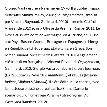
Giorgio Vasta est né à Palerme, en 1970. Il a publié
Il tempo
materiale
(Minimum Fax, 2008 ;
Le Temps matériel
, traduit
par Vincent Raynaud, Gallimard, 2010) – premio Città di
Viagrande 2010 et prix Ulysse du Premier Roman 2011. Le
livre a aussi été édité en Allemagne, en Autriche, en Suisse,
aux Pays-Bas, en Grande-Bretagne, en Espagne, en Hongrie,
en République tchèque, aux États-Unis, en Grèce. Son
roman suivant,
Spaesamento
(Laterza, 2010), a également
été traduit en français par Vincent Raynaud :
Dépaysement
,
Gallimard, 2012.
Giorgio Vasta collabore à divers journaux
(
La Repubblica
,
Il Venerdì
,
Il manifesto
…) et revues (
Nazione
Indiane
,
Minima & Moralia
). Il a été éditeur. Il a coécrit, avec
la metteuse en scène et réalisatrice Emma Dante, le
scénario du long métrage
Palerme
(titre original :
Via
Castellana Bandiera
, 2012).